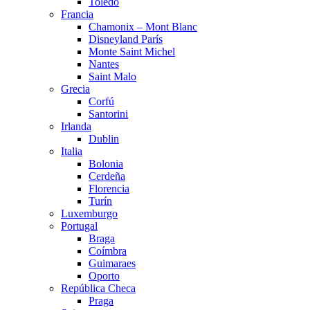
Toledo
Francia
Chamonix – Mont Blanc
Disneyland París
Monte Saint Michel
Nantes
Saint Malo
Grecia
Corfú
Santorini
Irlanda
Dublin
Italia
Bolonia
Cerdeña
Florencia
Turín
Luxemburgo
Portugal
Braga
Coímbra
Guimaraes
Oporto
República Checa
Praga