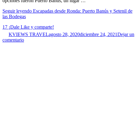
opciones fueron Puerto Banús, un lugar …
Seguir leyendo
Escapadas desde Ronda: Puerto Banús y Setenil de
las Bodegas
17
¡Dale Like y comparte!
KVIEWS TRAVEL
agosto 28, 2020
diciembre 24, 2021
Dejar un
comentario