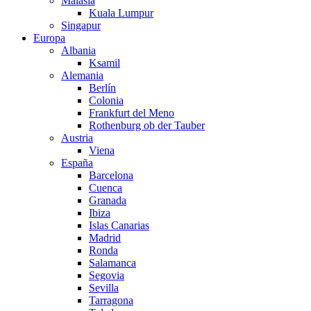
Malasia
Kuala Lumpur
Singapur
Europa
Albania
Ksamil
Alemania
Berlín
Colonia
Frankfurt del Meno
Rothenburg ob der Tauber
Austria
Viena
España
Barcelona
Cuenca
Granada
Ibiza
Islas Canarias
Madrid
Ronda
Salamanca
Segovia
Sevilla
Tarragona