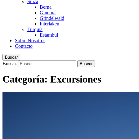
Suiza
Berna
Ginebra
Grindelwald
Interlaken
Turquía
Estambul
Sobre Nosotros
Contacto
Buscar
Buscar:
Categoría:
Excursiones