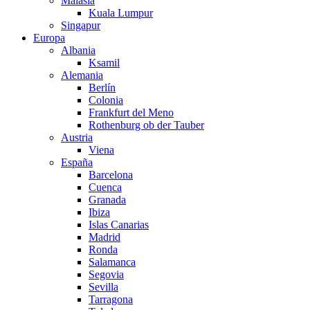
Malasia
Kuala Lumpur
Singapur
Europa
Albania
Ksamil
Alemania
Berlín
Colonia
Frankfurt del Meno
Rothenburg ob der Tauber
Austria
Viena
España
Barcelona
Cuenca
Granada
Ibiza
Islas Canarias
Madrid
Ronda
Salamanca
Segovia
Sevilla
Tarragona