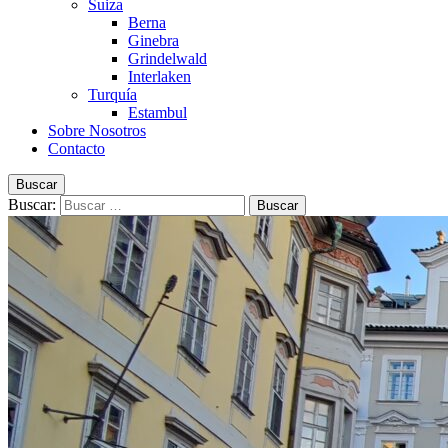
Suiza
Berna
Ginebra
Grindelwald
Interlaken
Turquía
Estambul
Sobre Nosotros
Contacto
Buscar
Buscar: