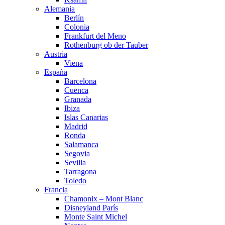
Alemania
Berlín
Colonia
Frankfurt del Meno
Rothenburg ob der Tauber
Austria
Viena
España
Barcelona
Cuenca
Granada
Ibiza
Islas Canarias
Madrid
Ronda
Salamanca
Segovia
Sevilla
Tarragona
Toledo
Francia
Chamonix – Mont Blanc
Disneyland París
Monte Saint Michel