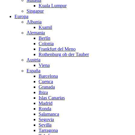
Malasia
Kuala Lumpur
Singapur
Europa
Albania
Ksamil
Alemania
Berlín
Colonia
Frankfurt del Meno
Rothenburg ob der Tauber
Austria
Viena
España
Barcelona
Cuenca
Granada
Ibiza
Islas Canarias
Madrid
Ronda
Salamanca
Segovia
Sevilla
Tarragona