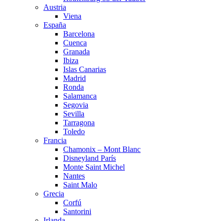
Austria
Viena
España
Barcelona
Cuenca
Granada
Ibiza
Islas Canarias
Madrid
Ronda
Salamanca
Segovia
Sevilla
Tarragona
Toledo
Francia
Chamonix – Mont Blanc
Disneyland París
Monte Saint Michel
Nantes
Saint Malo
Grecia
Corfú
Santorini
Irlanda