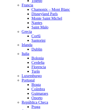
Toledo
Francia
Chamonix – Mont Blanc
Disneyland París
Monte Saint Michel
Nantes
Saint Malo
Grecia
Corfú
Santorini
Irlanda
Dublin
Italia
Bolonia
Cerdeña
Florencia
Turín
Luxemburgo
Portugal
Braga
Coímbra
Guimaraes
Oporto
República Checa
Praga