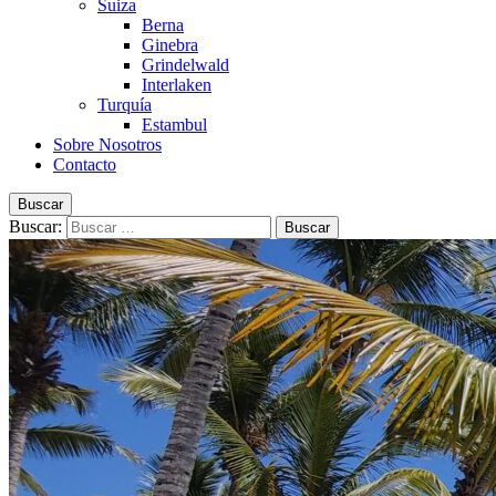
Suiza
Berna
Ginebra
Grindelwald
Interlaken
Turquía
Estambul
Sobre Nosotros
Contacto
Buscar
Buscar: