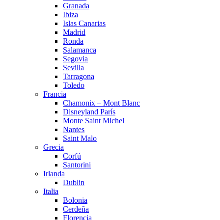
Granada
Ibiza
Islas Canarias
Madrid
Ronda
Salamanca
Segovia
Sevilla
Tarragona
Toledo
Francia
Chamonix – Mont Blanc
Disneyland París
Monte Saint Michel
Nantes
Saint Malo
Grecia
Corfú
Santorini
Irlanda
Dublin
Italia
Bolonia
Cerdeña
Florencia