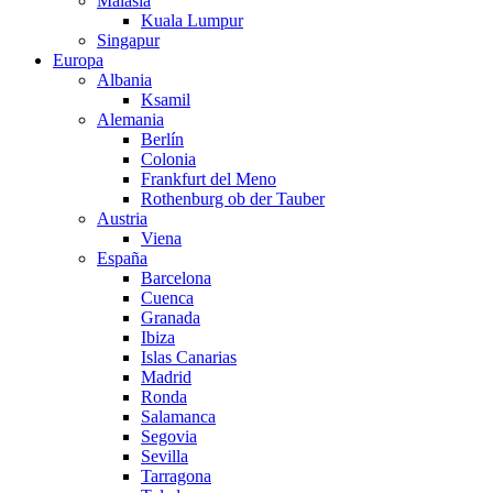
Malasia
Kuala Lumpur
Singapur
Europa
Albania
Ksamil
Alemania
Berlín
Colonia
Frankfurt del Meno
Rothenburg ob der Tauber
Austria
Viena
España
Barcelona
Cuenca
Granada
Ibiza
Islas Canarias
Madrid
Ronda
Salamanca
Segovia
Sevilla
Tarragona