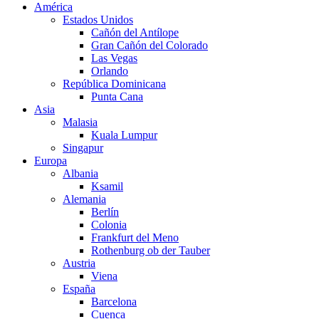
América
Estados Unidos
Cañón del Antílope
Gran Cañón del Colorado
Las Vegas
Orlando
República Dominicana
Punta Cana
Asia
Malasia
Kuala Lumpur
Singapur
Europa
Albania
Ksamil
Alemania
Berlín
Colonia
Frankfurt del Meno
Rothenburg ob der Tauber
Austria
Viena
España
Barcelona
Cuenca