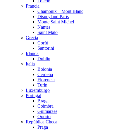
Toledo
Francia
Chamonix – Mont Blanc
Disneyland París
Monte Saint Michel
Nantes
Saint Malo
Grecia
Corfú
Santorini
Irlanda
Dublin
Italia
Bolonia
Cerdeña
Florencia
Turín
Luxemburgo
Portugal
Braga
Coímbra
Guimaraes
Oporto
República Checa
Praga