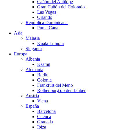
Cañón del Antílope
Gran Cañón del Colorado
Las Vegas
Orlando
República Dominicana
Punta Cana
Asia
Malasia
Kuala Lumpur
Singapur
Europa
Albania
Ksamil
Alemania
Berlín
Colonia
Frankfurt del Meno
Rothenburg ob der Tauber
Austria
Viena
España
Barcelona
Cuenca
Granada
Ibiza