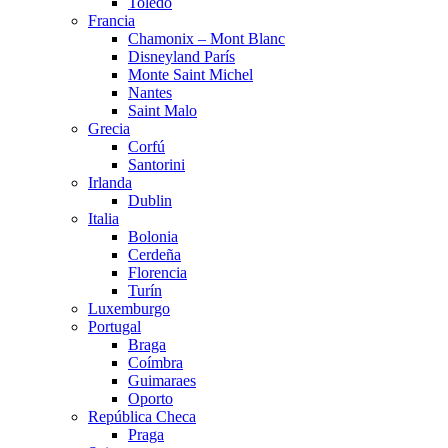
Toledo
Francia
Chamonix – Mont Blanc
Disneyland París
Monte Saint Michel
Nantes
Saint Malo
Grecia
Corfú
Santorini
Irlanda
Dublin
Italia
Bolonia
Cerdeña
Florencia
Turín
Luxemburgo
Portugal
Braga
Coímbra
Guimaraes
Oporto
República Checa
Praga