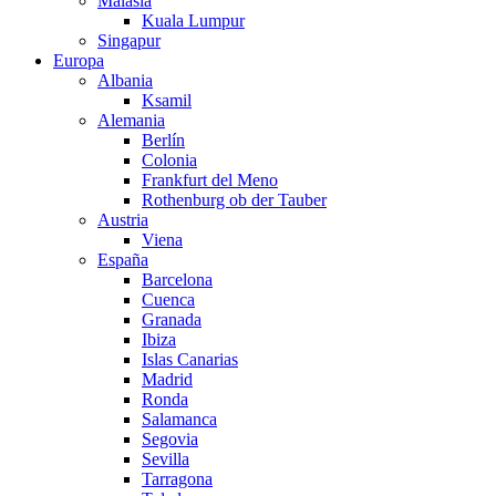
Malasia
Kuala Lumpur
Singapur
Europa
Albania
Ksamil
Alemania
Berlín
Colonia
Frankfurt del Meno
Rothenburg ob der Tauber
Austria
Viena
España
Barcelona
Cuenca
Granada
Ibiza
Islas Canarias
Madrid
Ronda
Salamanca
Segovia
Sevilla
Tarragona