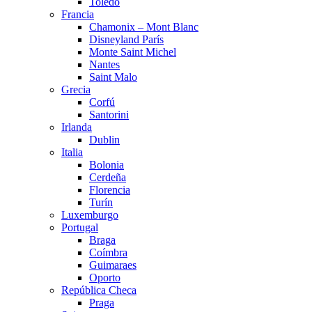
Toledo
Francia
Chamonix – Mont Blanc
Disneyland París
Monte Saint Michel
Nantes
Saint Malo
Grecia
Corfú
Santorini
Irlanda
Dublin
Italia
Bolonia
Cerdeña
Florencia
Turín
Luxemburgo
Portugal
Braga
Coímbra
Guimaraes
Oporto
República Checa
Praga