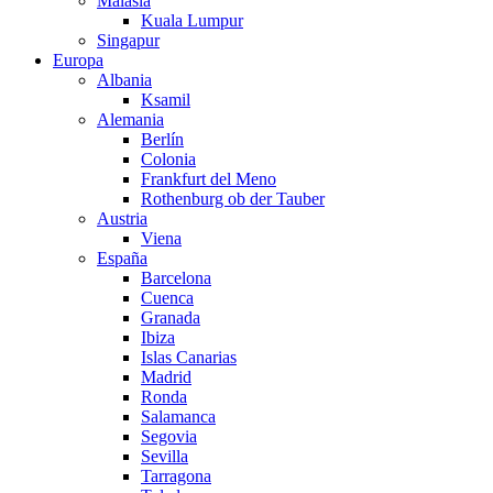
Malasia
Kuala Lumpur
Singapur
Europa
Albania
Ksamil
Alemania
Berlín
Colonia
Frankfurt del Meno
Rothenburg ob der Tauber
Austria
Viena
España
Barcelona
Cuenca
Granada
Ibiza
Islas Canarias
Madrid
Ronda
Salamanca
Segovia
Sevilla
Tarragona