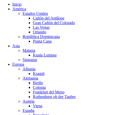
Inicio
América
Estados Unidos
Cañón del Antílope
Gran Cañón del Colorado
Las Vegas
Orlando
República Dominicana
Punta Cana
Asia
Malasia
Kuala Lumpur
Singapur
Europa
Albania
Ksamil
Alemania
Berlín
Colonia
Frankfurt del Meno
Rothenburg ob der Tauber
Austria
Viena
España