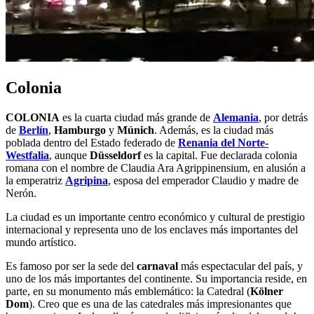
Colonia
COLONIA
es la cuarta ciudad más grande de
Alemania
, por detrás
de
Berlín
,
Hamburgo
y
Múnich
. Además, es la ciudad más
poblada dentro del Estado federado de
Renania del Norte-
Westfalia
, aunque
Düsseldorf
es la capital. Fue declarada colonia
romana con el nombre de Claudia Ara Agrippinensium, en alusión a
la emperatriz
Agripina
, esposa del emperador Claudio y madre de
Nerón.
La ciudad es un importante centro económico y cultural de prestigio
internacional y representa uno de los enclaves más importantes del
mundo artístico.
Es famoso por ser la sede del
carnaval
más espectacular del país, y
uno de los más importantes del continente. Su importancia reside, en
parte, en su monumento más emblemático: la Catedral (
Kölner
Dom
). Creo que es una de las catedrales más impresionantes que