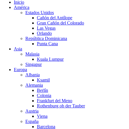
Inicio
América
Estados Unidos
Cañón del Antílope
Gran Cañón del Colorado
Las Vegas
Orlando
República Dominicana
Punta Cana
Asia
Malasia
Kuala Lumpur
Singapur
Europa
Albania
Ksamil
Alemania
Berlín
Colonia
Frankfurt del Meno
Rothenburg ob der Tauber
Austria
Viena
España
Barcelona