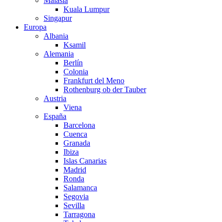
Malasia
Kuala Lumpur
Singapur
Europa
Albania
Ksamil
Alemania
Berlín
Colonia
Frankfurt del Meno
Rothenburg ob der Tauber
Austria
Viena
España
Barcelona
Cuenca
Granada
Ibiza
Islas Canarias
Madrid
Ronda
Salamanca
Segovia
Sevilla
Tarragona