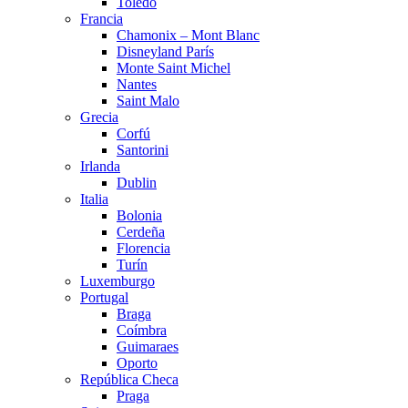
Toledo
Francia
Chamonix – Mont Blanc
Disneyland París
Monte Saint Michel
Nantes
Saint Malo
Grecia
Corfú
Santorini
Irlanda
Dublin
Italia
Bolonia
Cerdeña
Florencia
Turín
Luxemburgo
Portugal
Braga
Coímbra
Guimaraes
Oporto
República Checa
Praga