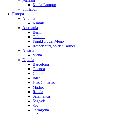
Malasia
Kuala Lumpur
Singapur
Europa
Albania
Ksamil
Alemania
Berlín
Colonia
Frankfurt del Meno
Rothenburg ob der Tauber
Austria
Viena
España
Barcelona
Cuenca
Granada
Ibiza
Islas Canarias
Madrid
Ronda
Salamanca
Segovia
Sevilla
Tarragona