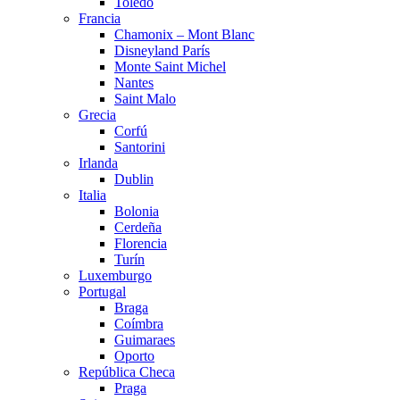
Toledo
Francia
Chamonix – Mont Blanc
Disneyland París
Monte Saint Michel
Nantes
Saint Malo
Grecia
Corfú
Santorini
Irlanda
Dublin
Italia
Bolonia
Cerdeña
Florencia
Turín
Luxemburgo
Portugal
Braga
Coímbra
Guimaraes
Oporto
República Checa
Praga