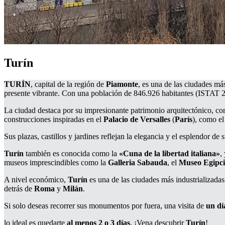
Turín
TURÍN
, capital de la región de
Piamonte
, es una de las ciudades má
presente vibrante. Con una población de 846.926 habitantes (ISTAT 2024
La ciudad destaca por su impresionante patrimonio arquitectónico, co
construcciones inspiradas en el
Palacio de Versalles
(
París
), como e
Sus plazas, castillos y jardines reflejan la elegancia y el esplendor de 
Turín
también es conocida como la
«Cuna de la libertad italiana»
,
museos imprescindibles como la
Galleria Sabauda
, el
Museo Egipc
A nivel económico,
Turín
es una de las ciudades más industrializada
detrás de
Roma
y
Milán
.
Si solo deseas recorrer sus monumentos por fuera, una visita de
un dí
lo ideal es quedarte
al menos 2 o 3 días
. ¡Vena descubrir
Turín
!