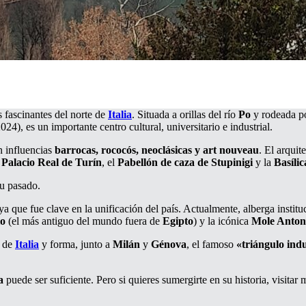
s fascinantes del norte de
Italia
. Situada a orillas del río
Po
y rodeada p
), es un importante centro cultural, universitario e industrial.
n influencias
barrocas, rococós, neoclásicas y art nouveau
. El arquit
l
Palacio Real de Turín
, el
Pabellón de caza de Stupinigi
y la
Basíli
su pasado.
 ya que fue clave en la unificación del país. Actualmente, alberga instit
io
(el más antiguo del mundo fuera de
Egipto
) y la icónica
Mole Anton
s de
Italia
y forma, junto a
Milán
y
Génova
, el famoso
«triángulo indu
a
puede ser suficiente. Pero si quieres sumergirte en su historia, visita