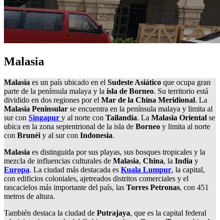
Malasia
Malasia
es un país ubicado en el
Sudeste Asiático
que ocupa gran
parte de la península malaya y la
isla de Borneo
. Su territorio está
dividido en dos regiones por el
Mar de la China Meridional
. La
Malasia Peninsular
se encuentra en la península malaya y limita al
sur con
Singapur
y al norte con
Tailandia
. La
Malasia Oriental
se
ubica en la zona septentrional de la isla de
Borneo
y limita al norte
con
Brunéi
y al sur con
Indonesia
.
Malasia
es distinguida por sus playas, sus bosques tropicales y la
mezcla de influencias culturales de
Malasia
,
China
, la
India
y
Europa
. La ciudad más destacada es
Kuala Lumpur
, la capital,
con edificios coloniales, ajetreados distritos comerciales y el
rascacielos más importante del país, las
Torres Petronas
, con 451
metros de altura.
También destaca la ciudad de
Putrajaya
, que es la capital federal