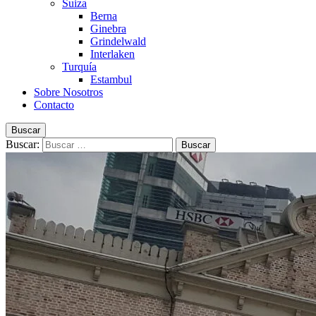
Suiza
Berna
Ginebra
Grindelwald
Interlaken
Turquía
Estambul
Sobre Nosotros
Contacto
Buscar
Buscar: