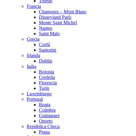
Toledo
Francia
Chamonix – Mont Blanc
Disneyland París
Monte Saint Michel
Nantes
Saint Malo
Grecia
Corfú
Santorini
Irlanda
Dublin
Italia
Bolonia
Cerdeña
Florencia
Turín
Luxemburgo
Portugal
Braga
Coímbra
Guimaraes
Oporto
República Checa
Praga