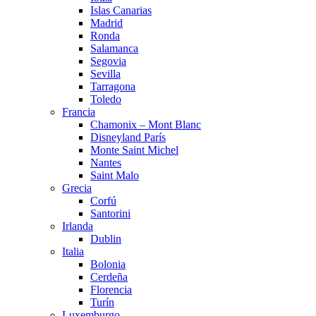
Islas Canarias
Madrid
Ronda
Salamanca
Segovia
Sevilla
Tarragona
Toledo
Francia
Chamonix – Mont Blanc
Disneyland París
Monte Saint Michel
Nantes
Saint Malo
Grecia
Corfú
Santorini
Irlanda
Dublin
Italia
Bolonia
Cerdeña
Florencia
Turín
Luxemburgo