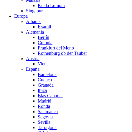
Malasia
Kuala Lumpur
Singapur
Europa
Albania
Ksamil
Alemania
Berlín
Colonia
Frankfurt del Meno
Rothenburg ob der Tauber
Austria
Viena
España
Barcelona
Cuenca
Granada
Ibiza
Islas Canarias
Madrid
Ronda
Salamanca
Segovia
Sevilla
Tarragona