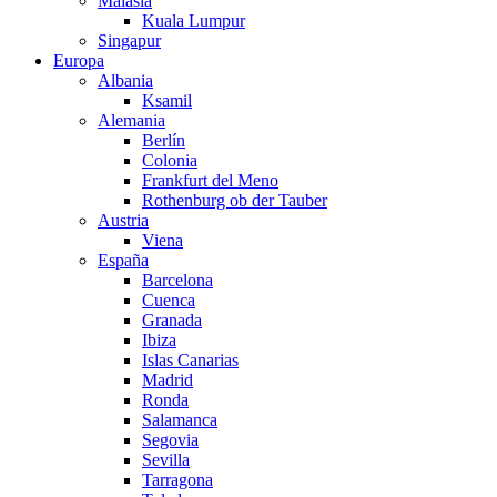
Malasia
Kuala Lumpur
Singapur
Europa
Albania
Ksamil
Alemania
Berlín
Colonia
Frankfurt del Meno
Rothenburg ob der Tauber
Austria
Viena
España
Barcelona
Cuenca
Granada
Ibiza
Islas Canarias
Madrid
Ronda
Salamanca
Segovia
Sevilla
Tarragona