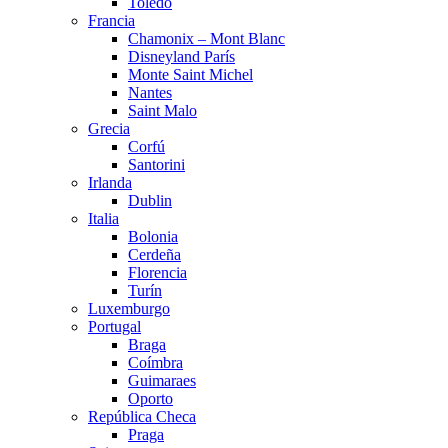
Toledo
Francia
Chamonix – Mont Blanc
Disneyland París
Monte Saint Michel
Nantes
Saint Malo
Grecia
Corfú
Santorini
Irlanda
Dublin
Italia
Bolonia
Cerdeña
Florencia
Turín
Luxemburgo
Portugal
Braga
Coímbra
Guimaraes
Oporto
República Checa
Praga