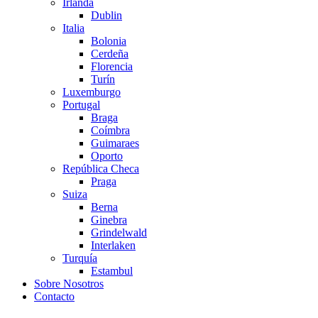
Irlanda
Dublin
Italia
Bolonia
Cerdeña
Florencia
Turín
Luxemburgo
Portugal
Braga
Coímbra
Guimaraes
Oporto
República Checa
Praga
Suiza
Berna
Ginebra
Grindelwald
Interlaken
Turquía
Estambul
Sobre Nosotros
Contacto