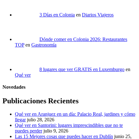
3 Días en Colonia
en
Diarios Viajeros
Dónde comer en Colonia 2026: Restaurantes
TOP
en
Gastronomía
8 lugares que ver GRATIS en Luxemburgo
en
Qué ver
Novedades
Publicaciones Recientes
Qué ver en Aranjuez en un día: Palacio Real, jardines y cómo
llegar
julio 28, 2026
Qué ver en Santorini: lugares imprescindibles que no te
puedes perder
julio 9, 2026
Las 15 Mejores cosas que puedes hacer en Dublín
junio 25,