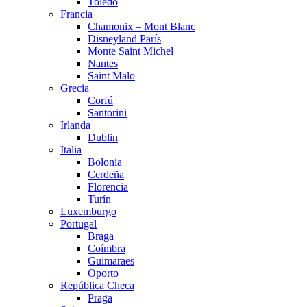
Toledo
Francia
Chamonix – Mont Blanc
Disneyland París
Monte Saint Michel
Nantes
Saint Malo
Grecia
Corfú
Santorini
Irlanda
Dublin
Italia
Bolonia
Cerdeña
Florencia
Turín
Luxemburgo
Portugal
Braga
Coímbra
Guimaraes
Oporto
República Checa
Praga