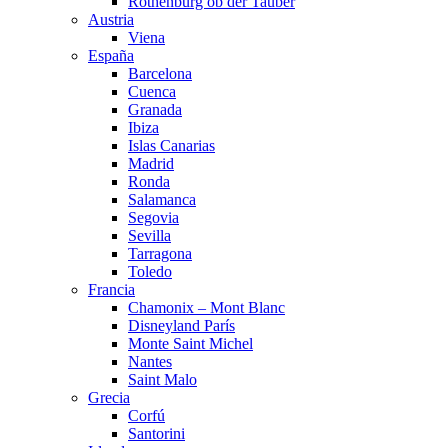
Rothenburg ob der Tauber
Austria
Viena
España
Barcelona
Cuenca
Granada
Ibiza
Islas Canarias
Madrid
Ronda
Salamanca
Segovia
Sevilla
Tarragona
Toledo
Francia
Chamonix – Mont Blanc
Disneyland París
Monte Saint Michel
Nantes
Saint Malo
Grecia
Corfú
Santorini