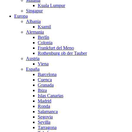
Malasia
Kuala Lumpur
Singapur
Europa
Albania
Ksamil
Alemania
Berlín
Colonia
Frankfurt del Meno
Rothenburg ob der Tauber
Austria
Viena
España
Barcelona
Cuenca
Granada
Ibiza
Islas Canarias
Madrid
Ronda
Salamanca
Segovia
Sevilla
Tarragona