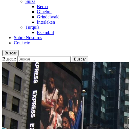
Suiza
Berna
Ginebra
Grindelwald
Interlaken
Turquía
Estambul
Sobre Nosotros
Contacto
Buscar
Buscar: