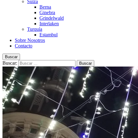
Suiza
Berna
Ginebra
Grindelwald
Interlaken
Turquía
Estambul
Sobre Nosotros
Contacto
Buscar
Buscar: