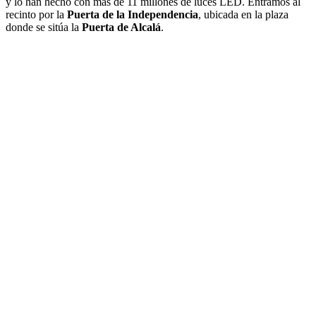
y lo han hecho con más de 11 millones de luces LED. Entramos al
recinto por la
Puerta de la Independencia
, ubicada en la plaza
donde se sitúa la
Puerta de Alcalá
.