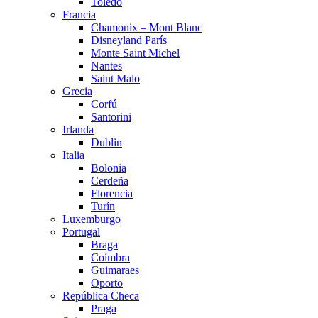
Toledo
Francia
Chamonix – Mont Blanc
Disneyland París
Monte Saint Michel
Nantes
Saint Malo
Grecia
Corfú
Santorini
Irlanda
Dublin
Italia
Bolonia
Cerdeña
Florencia
Turín
Luxemburgo
Portugal
Braga
Coímbra
Guimaraes
Oporto
República Checa
Praga