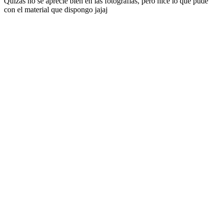
Quizás no se aprecie bien en las fotografías, pero hice lo que pude
con el material que dispongo jajaj