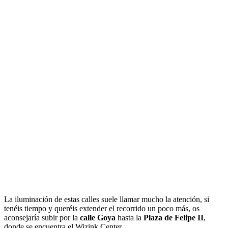
La iluminación de estas calles suele llamar mucho la atención, si
tenéis tiempo y queréis extender el recorrido un poco más, os
aconsejaría subir por la
calle
Goya
hasta la
Plaza de Felipe II
,
donde se encuentra el Wizink Center.