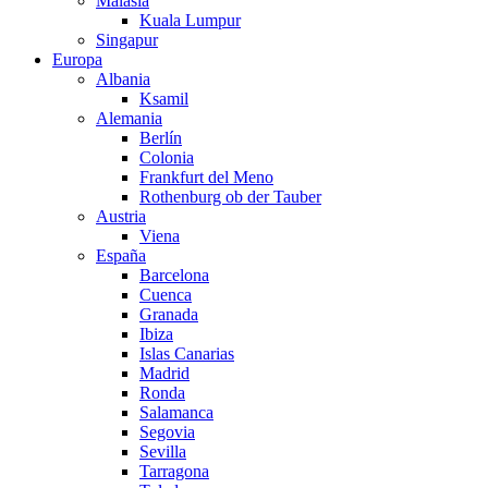
Malasia
Kuala Lumpur
Singapur
Europa
Albania
Ksamil
Alemania
Berlín
Colonia
Frankfurt del Meno
Rothenburg ob der Tauber
Austria
Viena
España
Barcelona
Cuenca
Granada
Ibiza
Islas Canarias
Madrid
Ronda
Salamanca
Segovia
Sevilla
Tarragona