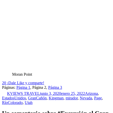
Moran Point
20
¡Dale Like y comparte!
Páginas:
Página
1
,
Página
2
,
Página
3
KVIEWS TRAVEL
junio 3, 2020
enero 25, 2022
Arizona
,
EstadosUnidos
,
GranCañón
,
Kingman
,
mirador
,
Nevada
,
Page
,
RíoColorado
,
Utah