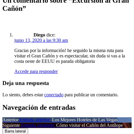
Un comentario sobre “
Excursión al Gran
Cañón
”
Diego
dice:
junio 13, 2020 a las 9:30 am
Gracias por la información! he seguido la misma ruta para
visitar el Gran Cañón y es espectacular, sin duda si vas a la
costa oeste de EEUU es parada obligatoria
Accede para responder
Deja una respuesta
Lo siento, debes estar
conectado
para publicar un comentario.
Navegación de entradas
Anterior
Entrada anterior:
Los Mejores Hoteles de Las Vegas
Siguiente
Entrada siguiente:
Cómo visitar el Cañón del Antílope
Barra lateral