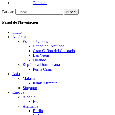
Coímbra
Buscar:
Panel de Navegación
Inicio
América
Estados Unidos
Cañón del Antílope
Gran Cañón del Colorado
Las Vegas
Orlando
República Dominicana
Punta Cana
Asia
Malasia
Kuala Lumpur
Singapur
Europa
Albania
Ksamil
Alemania
Berlín