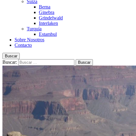
Suiza
Berna
Ginebra
Grindelwald
Interlaken
Turquía
Estambul
Sobre Nosotros
Contacto
Buscar
Buscar: