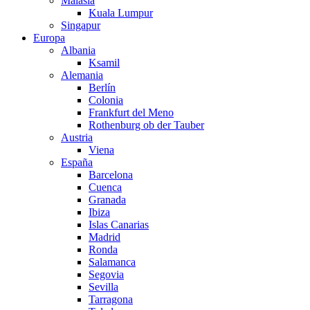
Malasia
Kuala Lumpur
Singapur
Europa
Albania
Ksamil
Alemania
Berlín
Colonia
Frankfurt del Meno
Rothenburg ob der Tauber
Austria
Viena
España
Barcelona
Cuenca
Granada
Ibiza
Islas Canarias
Madrid
Ronda
Salamanca
Segovia
Sevilla
Tarragona