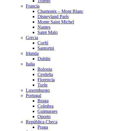
Toledo
Francia
Chamonix – Mont Blanc
Disneyland París
Monte Saint Michel
Nantes
Saint Malo
Grecia
Corfú
Santorini
Irlanda
Dublin
Italia
Bolonia
Cerdeña
Florencia
Turín
Luxemburgo
Portugal
Braga
Coímbra
Guimaraes
Oporto
República Checa
Praga