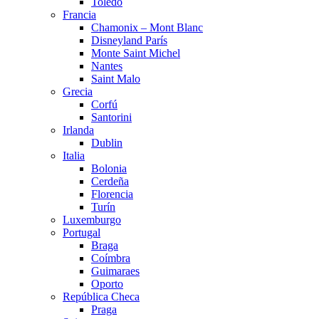
Toledo
Francia
Chamonix – Mont Blanc
Disneyland París
Monte Saint Michel
Nantes
Saint Malo
Grecia
Corfú
Santorini
Irlanda
Dublin
Italia
Bolonia
Cerdeña
Florencia
Turín
Luxemburgo
Portugal
Braga
Coímbra
Guimaraes
Oporto
República Checa
Praga