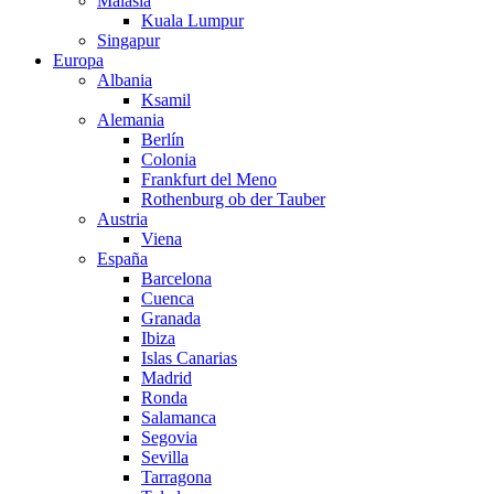
Malasia
Kuala Lumpur
Singapur
Europa
Albania
Ksamil
Alemania
Berlín
Colonia
Frankfurt del Meno
Rothenburg ob der Tauber
Austria
Viena
España
Barcelona
Cuenca
Granada
Ibiza
Islas Canarias
Madrid
Ronda
Salamanca
Segovia
Sevilla
Tarragona