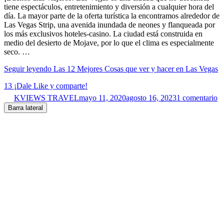
tiene espectáculos, entretenimiento y diversión a cualquier hora del
día. La mayor parte de la oferta turística la encontramos alrededor de
Las Vegas Strip, una avenida inundada de neones y flanqueada por
los más exclusivos hoteles-casino. La ciudad está construida en
medio del desierto de Mojave, por lo que el clima es especialmente
seco. …
Seguir leyendo
Las 12 Mejores Cosas que ver y hacer en Las Vegas
13
¡Dale Like y comparte!
KVIEWS TRAVEL
mayo 11, 2020
agosto 16, 2023
1 comentario
Barra lateral