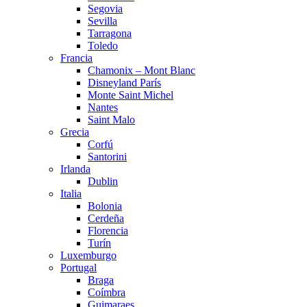
Segovia
Sevilla
Tarragona
Toledo
Francia
Chamonix – Mont Blanc
Disneyland París
Monte Saint Michel
Nantes
Saint Malo
Grecia
Corfú
Santorini
Irlanda
Dublin
Italia
Bolonia
Cerdeña
Florencia
Turín
Luxemburgo
Portugal
Braga
Coímbra
Guimaraes