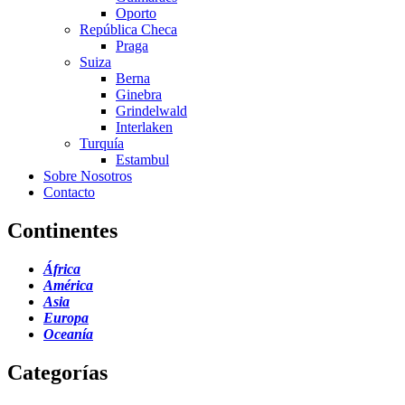
Oporto
República Checa
Praga
Suiza
Berna
Ginebra
Grindelwald
Interlaken
Turquía
Estambul
Sobre Nosotros
Contacto
Continentes
África
América
Asia
Europa
Oceanía
Categorías