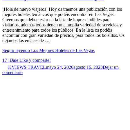
¡Hola de nuevo viajeros! Hoy os traemos una publicación con los
mejores hoteles temáticos que podéis encontrar en Las Vegas.
Creemos que deben estar en la lista de imprescindibles para
visitarlos, además todos tienen una amplia variedad de servicios y
entretenimiento para todos los públicos. En la lista os podéis
encontrar con gran variedad de precios, para todos los bolsillos. Os
dejamos los enlaces de …
Seguir leyendo
Los Mejores Hoteles de Las Vegas
17
¡Dale Like y comparte!
KVIEWS TRAVEL
mayo 24, 2020
agosto 16, 2023
Dejar un
comentario