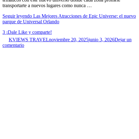
transportarte a nuevos lugares como nunca …
Seguir leyendo
Las Mejores Atracciones de Epic Universe: el nuevo
parque de Universal Orlando
3
¡Dale Like y comparte!
KVIEWS TRAVEL
noviembre 20, 2025
junio 3, 2026
Dejar un
comentario