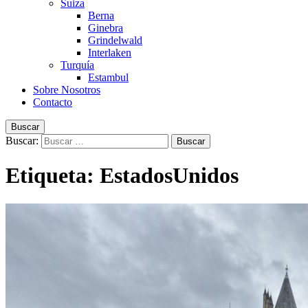
Suiza
Berna
Ginebra
Grindelwald
Interlaken
Turquía
Estambul
Sobre Nosotros
Contacto
Buscar
Buscar:
Etiqueta:
EstadosUnidos