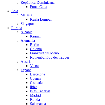
República Dominicana
Punta Cana
Asia
Malasia
Kuala Lumpur
Singapur
Europa
Albania
Ksamil
Alemania
Berlín
Colonia
Frankfurt del Meno
Rothenburg ob der Tauber
Austria
Viena
España
Barcelona
Cuenca
Granada
Ibiza
Islas Canarias
Madrid
Ronda
Salamanca