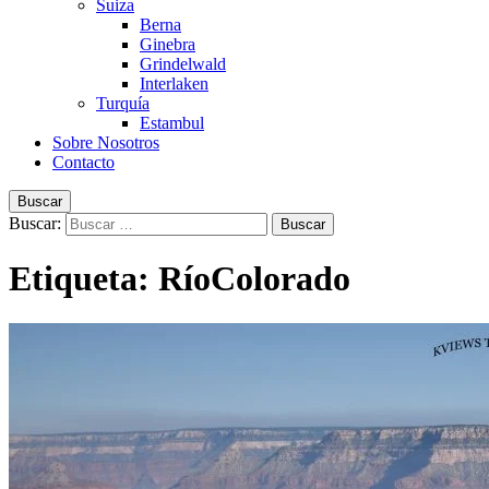
Suiza
Berna
Ginebra
Grindelwald
Interlaken
Turquía
Estambul
Sobre Nosotros
Contacto
Buscar
Buscar:
Etiqueta:
RíoColorado