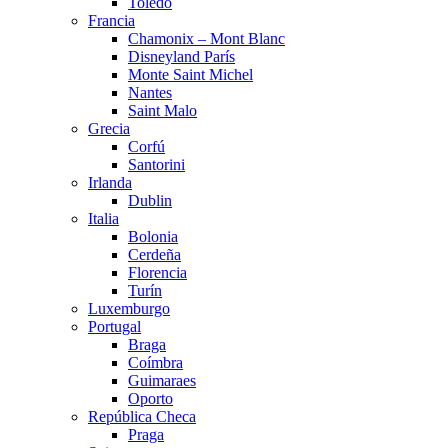
Toledo
Francia
Chamonix – Mont Blanc
Disneyland París
Monte Saint Michel
Nantes
Saint Malo
Grecia
Corfú
Santorini
Irlanda
Dublin
Italia
Bolonia
Cerdeña
Florencia
Turín
Luxemburgo
Portugal
Braga
Coímbra
Guimaraes
Oporto
República Checa
Praga