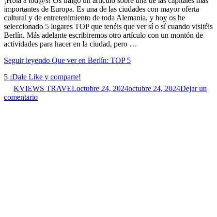
¡Hola a tod@s! Os traigo un artículo sobre una de las capitales más
importantes de Europa. Es una de las ciudades con mayor oferta
cultural y de entretenimiento de toda Alemania, y hoy os he
seleccionado 5 lugares TOP que tenéis que ver sí o sí cuando visitéis
Berlín. Más adelante escribiremos otro artículo con un montón de
actividades para hacer en la ciudad, pero …
Seguir leyendo
Que ver en Berlín: TOP 5
5
¡Dale Like y comparte!
KVIEWS TRAVEL
octubre 24, 2024
octubre 24, 2024
Dejar un
comentario