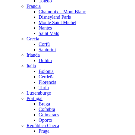
Toledo
Francia
Chamonix – Mont Blanc
Disneyland París
Monte Saint Michel
Nantes
Saint Malo
Grecia
Corfú
Santorini
Irlanda
Dublin
Italia
Bolonia
Cerdeña
Florencia
Turín
Luxemburgo
Portugal
Braga
Coímbra
Guimaraes
Oporto
República Checa
Praga