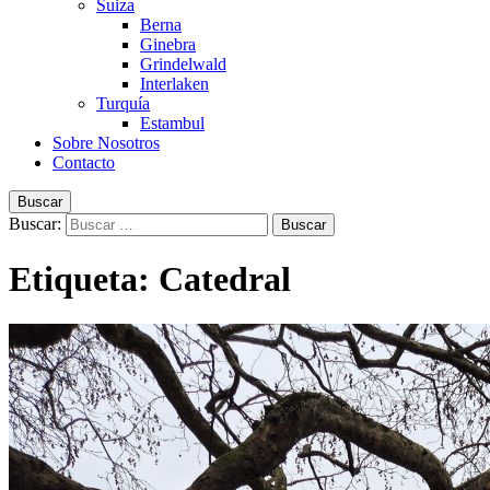
Suiza
Berna
Ginebra
Grindelwald
Interlaken
Turquía
Estambul
Sobre Nosotros
Contacto
Buscar
Buscar:
Etiqueta:
Catedral