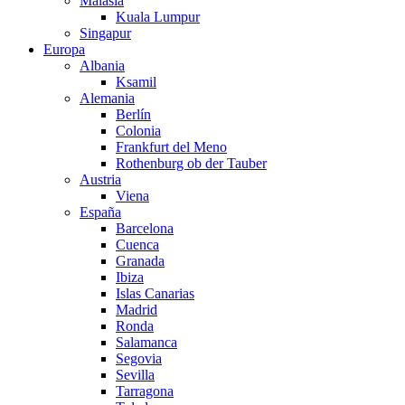
Malasia
Kuala Lumpur
Singapur
Europa
Albania
Ksamil
Alemania
Berlín
Colonia
Frankfurt del Meno
Rothenburg ob der Tauber
Austria
Viena
España
Barcelona
Cuenca
Granada
Ibiza
Islas Canarias
Madrid
Ronda
Salamanca
Segovia
Sevilla
Tarragona