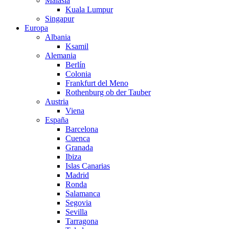
Malasia
Kuala Lumpur
Singapur
Europa
Albania
Ksamil
Alemania
Berlín
Colonia
Frankfurt del Meno
Rothenburg ob der Tauber
Austria
Viena
España
Barcelona
Cuenca
Granada
Ibiza
Islas Canarias
Madrid
Ronda
Salamanca
Segovia
Sevilla
Tarragona