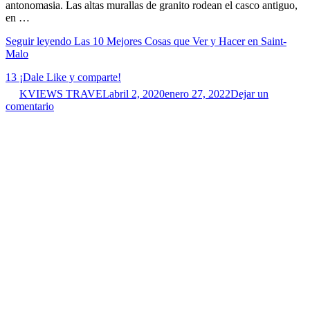
antonomasia. Las altas murallas de granito rodean el casco antiguo,
en …
Seguir leyendo
Las 10 Mejores Cosas que Ver y Hacer en Saint-
Malo
13
¡Dale Like y comparte!
KVIEWS TRAVEL
abril 2, 2020
enero 27, 2022
Dejar un
comentario