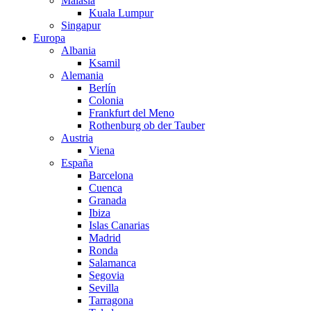
Malasia
Kuala Lumpur
Singapur
Europa
Albania
Ksamil
Alemania
Berlín
Colonia
Frankfurt del Meno
Rothenburg ob der Tauber
Austria
Viena
España
Barcelona
Cuenca
Granada
Ibiza
Islas Canarias
Madrid
Ronda
Salamanca
Segovia
Sevilla
Tarragona