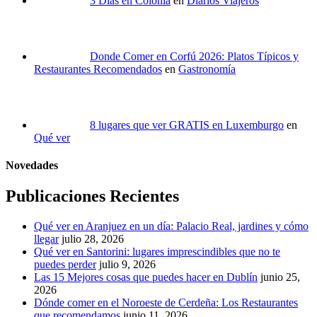
3 Días en Colonia
en
Diarios Viajeros
Donde Comer en Corfú 2026: Platos Típicos y
Restaurantes Recomendados
en
Gastronomía
8 lugares que ver GRATIS en Luxemburgo
en
Qué ver
Novedades
Publicaciones Recientes
Qué ver en Aranjuez en un día: Palacio Real, jardines y cómo
llegar
julio 28, 2026
Qué ver en Santorini: lugares imprescindibles que no te
puedes perder
julio 9, 2026
Las 15 Mejores cosas que puedes hacer en Dublín
junio 25,
2026
Dónde comer en el Noroeste de Cerdeña: Los Restaurantes
que recomendamos
junio 11, 2026