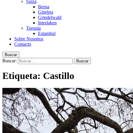
Suiza
Berna
Ginebra
Grindelwald
Interlaken
Turquía
Estambul
Sobre Nosotros
Contacto
Buscar
Buscar:
Etiqueta:
Castillo