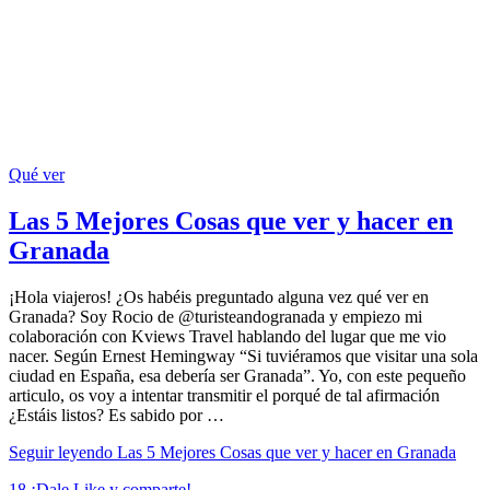
Qué ver
Las 5 Mejores Cosas que ver y hacer en
Granada
¡Hola viajeros! ¿Os habéis preguntado alguna vez qué ver en
Granada? Soy Rocio de @turisteandogranada y empiezo mi
colaboración con Kviews Travel hablando del lugar que me vio
nacer. Según Ernest Hemingway “Si tuviéramos que visitar una sola
ciudad en España, esa debería ser Granada”. Yo, con este pequeño
articulo, os voy a intentar transmitir el porqué de tal afirmación
¿Estáis listos? Es sabido por …
Seguir leyendo
Las 5 Mejores Cosas que ver y hacer en Granada
18
¡Dale Like y comparte!