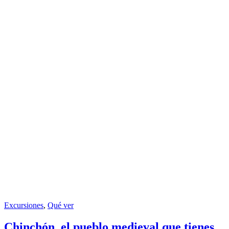
Excursiones
,
Qué ver
Chinchón, el pueblo medieval que tienes