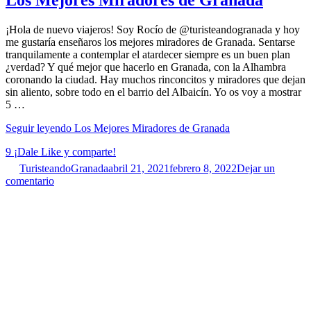
Los Mejores Miradores de Granada
¡Hola de nuevo viajeros! Soy Rocío de @turisteandogranada y hoy
me gustaría enseñaros los mejores miradores de Granada. Sentarse
tranquilamente a contemplar el atardecer siempre es un buen plan
¿verdad? Y qué mejor que hacerlo en Granada, con la Alhambra
coronando la ciudad. Hay muchos rinconcitos y miradores que dejan
sin aliento, sobre todo en el barrio del Albaicín. Yo os voy a mostrar
5 …
Seguir leyendo
Los Mejores Miradores de Granada
9
¡Dale Like y comparte!
TuristeandoGranada
abril 21, 2021
febrero 8, 2022
Dejar un
comentario