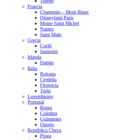
Toledo
Francia
Chamonix – Mont Blanc
Disneyland París
Monte Saint Michel
Nantes
Saint Malo
Grecia
Corfú
Santorini
Irlanda
Dublin
Italia
Bolonia
Cerdeña
Florencia
Turín
Luxemburgo
Portugal
Braga
Coímbra
Guimaraes
Oporto
República Checa
Praga