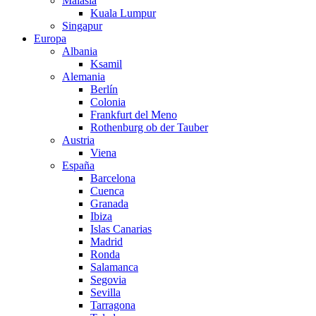
Malasia
Kuala Lumpur
Singapur
Europa
Albania
Ksamil
Alemania
Berlín
Colonia
Frankfurt del Meno
Rothenburg ob der Tauber
Austria
Viena
España
Barcelona
Cuenca
Granada
Ibiza
Islas Canarias
Madrid
Ronda
Salamanca
Segovia
Sevilla
Tarragona