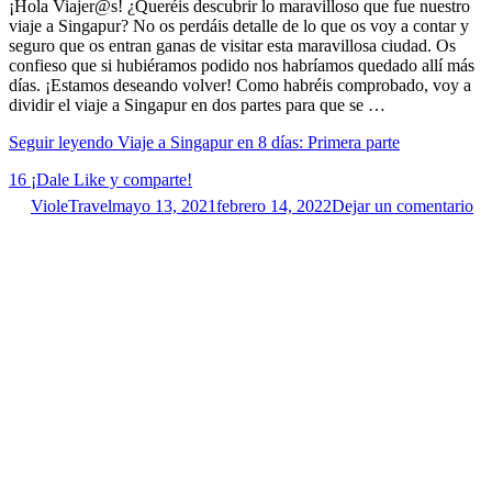
¡Hola Viajer@s! ¿Queréis descubrir lo maravilloso que fue nuestro
viaje a Singapur? No os perdáis detalle de lo que os voy a contar y
seguro que os entran ganas de visitar esta maravillosa ciudad. Os
confieso que si hubiéramos podido nos habríamos quedado allí más
días. ¡Estamos deseando volver! Como habréis comprobado, voy a
dividir el viaje a Singapur en dos partes para que se …
Seguir leyendo
Viaje a Singapur en 8 días: Primera parte
16
¡Dale Like y comparte!
VioleTravel
mayo 13, 2021
febrero 14, 2022
Dejar un comentario