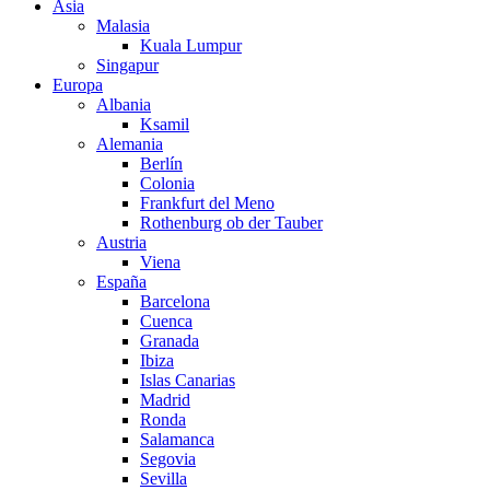
Asia
Malasia
Kuala Lumpur
Singapur
Europa
Albania
Ksamil
Alemania
Berlín
Colonia
Frankfurt del Meno
Rothenburg ob der Tauber
Austria
Viena
España
Barcelona
Cuenca
Granada
Ibiza
Islas Canarias
Madrid
Ronda
Salamanca
Segovia
Sevilla