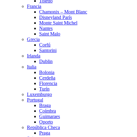
Toledo
Francia
Chamonix – Mont Blanc
Disneyland París
Monte Saint Michel
Nantes
Saint Malo
Grecia
Corfú
Santorini
Irlanda
Dublin
Italia
Bolonia
Cerdeña
Florencia
Turín
Luxemburgo
Portugal
Braga
Coímbra
Guimaraes
Oporto
República Checa
Praga