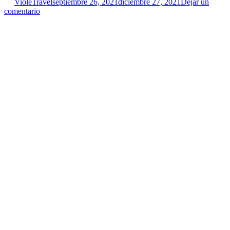
VioleTravel
septiembre 26, 2021
diciembre 27, 2021
Dejar un
comentario