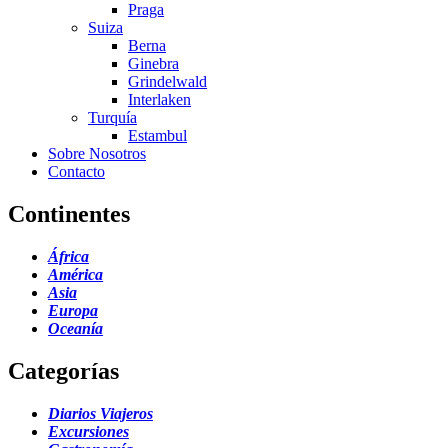
Praga
Suiza
Berna
Ginebra
Grindelwald
Interlaken
Turquía
Estambul
Sobre Nosotros
Contacto
Continentes
África
América
Asia
Europa
Oceanía
Categorías
Diarios Viajeros
Excursiones