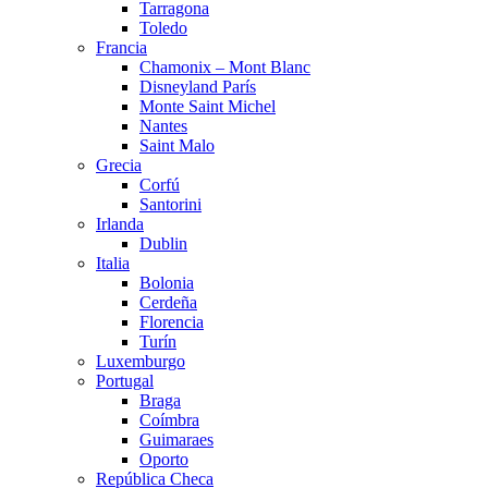
Tarragona
Toledo
Francia
Chamonix – Mont Blanc
Disneyland París
Monte Saint Michel
Nantes
Saint Malo
Grecia
Corfú
Santorini
Irlanda
Dublin
Italia
Bolonia
Cerdeña
Florencia
Turín
Luxemburgo
Portugal
Braga
Coímbra
Guimaraes
Oporto
República Checa