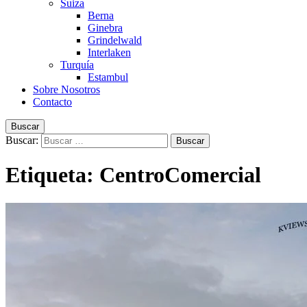
Suiza
Berna
Ginebra
Grindelwald
Interlaken
Turquía
Estambul
Sobre Nosotros
Contacto
Buscar
Buscar:
Etiqueta:
CentroComercial