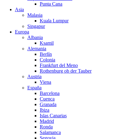
Punta Cana
Asia
Malasia
Kuala Lumpur
Singapur
Europa
Albania
Ksamil
Alemania
Berlín
Colonia
Frankfurt del Meno
Rothenburg ob der Tauber
Austria
Viena
España
Barcelona
Cuenca
Granada
Ibiza
Islas Canarias
Madrid
Ronda
Salamanca
Segovia