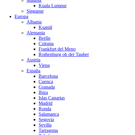
Malasia
Kuala Lumpur
Singapur
Europa
Albania
Ksamil
Alemania
Berlín
Colonia
Frankfurt del Meno
Rothenburg ob der Tauber
Austria
Viena
España
Barcelona
Cuenca
Granada
Ibiza
Islas Canarias
Madrid
Ronda
Salamanca
Segovia
Sevilla
Tarragona