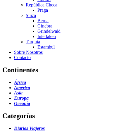
República Checa
Praga
Suiza
Berna
Ginebra
Grindelwald
Interlaken
Turquía
Estambul
Sobre Nosotros
Contacto
Continentes
África
América
Asia
Europa
Oceanía
Categorías
Diarios Viajeros