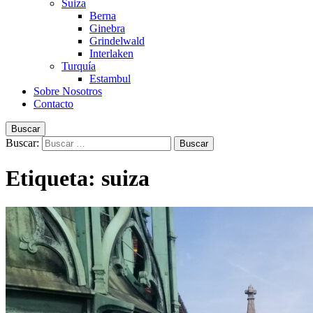
Suiza
Berna
Ginebra
Grindelwald
Interlaken
Turquía
Estambul
Sobre Nosotros
Contacto
Buscar
Buscar:
Etiqueta:
suiza