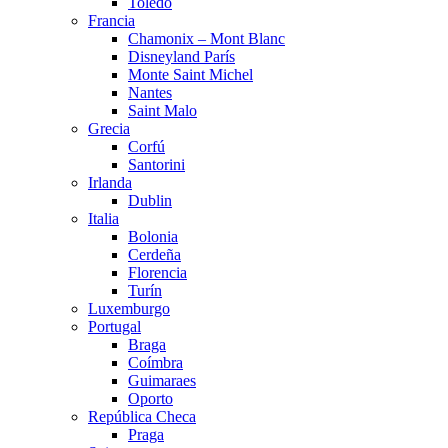
Toledo
Francia
Chamonix – Mont Blanc
Disneyland París
Monte Saint Michel
Nantes
Saint Malo
Grecia
Corfú
Santorini
Irlanda
Dublin
Italia
Bolonia
Cerdeña
Florencia
Turín
Luxemburgo
Portugal
Braga
Coímbra
Guimaraes
Oporto
República Checa
Praga