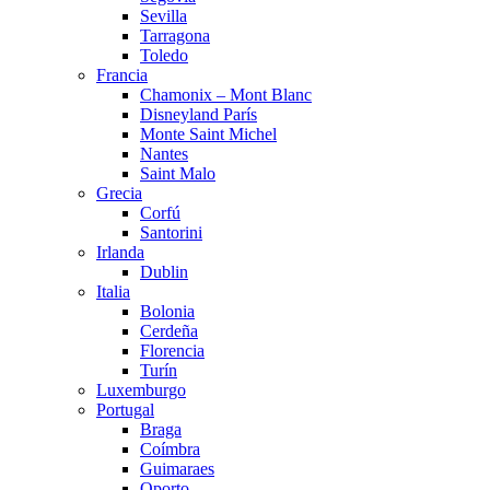
Sevilla
Tarragona
Toledo
Francia
Chamonix – Mont Blanc
Disneyland París
Monte Saint Michel
Nantes
Saint Malo
Grecia
Corfú
Santorini
Irlanda
Dublin
Italia
Bolonia
Cerdeña
Florencia
Turín
Luxemburgo
Portugal
Braga
Coímbra
Guimaraes
Oporto