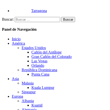
Tarragona
Buscar:
Panel de Navegación
Inicio
América
Estados Unidos
Cañón del Antílope
Gran Cañón del Colorado
Las Vegas
Orlando
República Dominicana
Punta Cana
Asia
Malasia
Kuala Lumpur
Singapur
Europa
Albania
Ksamil
Alemania