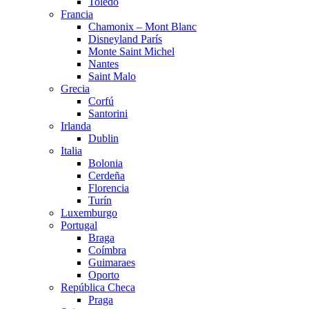
Toledo
Francia
Chamonix – Mont Blanc
Disneyland París
Monte Saint Michel
Nantes
Saint Malo
Grecia
Corfú
Santorini
Irlanda
Dublin
Italia
Bolonia
Cerdeña
Florencia
Turín
Luxemburgo
Portugal
Braga
Coímbra
Guimaraes
Oporto
República Checa
Praga