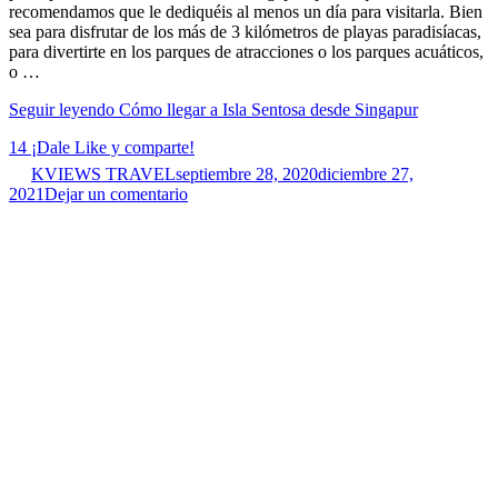
recomendamos que le dediquéis al menos un día para visitarla. Bien
sea para disfrutar de los más de 3 kilómetros de playas paradisíacas,
para divertirte en los parques de atracciones o los parques acuáticos,
o …
Seguir leyendo
Cómo llegar a Isla Sentosa desde Singapur
14
¡Dale Like y comparte!
KVIEWS TRAVEL
septiembre 28, 2020
diciembre 27,
2021
Dejar un comentario