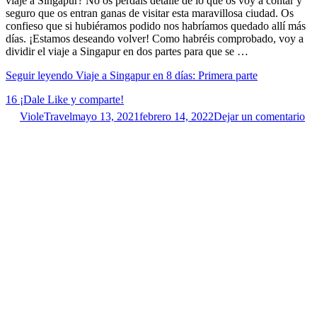
viaje a Singapur? No os perdáis detalle de lo que os voy a contar y
seguro que os entran ganas de visitar esta maravillosa ciudad. Os
confieso que si hubiéramos podido nos habríamos quedado allí más
días. ¡Estamos deseando volver! Como habréis comprobado, voy a
dividir el viaje a Singapur en dos partes para que se …
Seguir leyendo
Viaje a Singapur en 8 días: Primera parte
16
¡Dale Like y comparte!
VioleTravel
mayo 13, 2021
febrero 14, 2022
Dejar un comentario