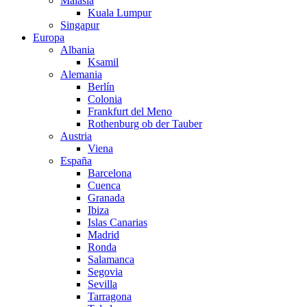
Malasia
Kuala Lumpur
Singapur
Europa
Albania
Ksamil
Alemania
Berlín
Colonia
Frankfurt del Meno
Rothenburg ob der Tauber
Austria
Viena
España
Barcelona
Cuenca
Granada
Ibiza
Islas Canarias
Madrid
Ronda
Salamanca
Segovia
Sevilla
Tarragona