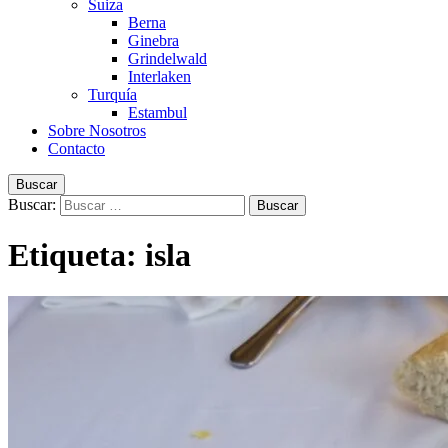
Suiza
Berna
Ginebra
Grindelwald
Interlaken
Turquía
Estambul
Sobre Nosotros
Contacto
Buscar
Buscar:
Etiqueta:
isla