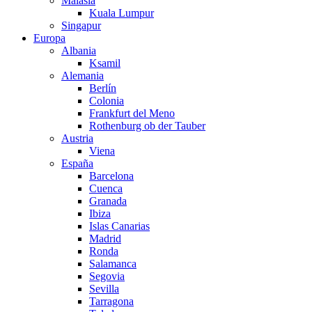
Malasia
Kuala Lumpur
Singapur
Europa
Albania
Ksamil
Alemania
Berlín
Colonia
Frankfurt del Meno
Rothenburg ob der Tauber
Austria
Viena
España
Barcelona
Cuenca
Granada
Ibiza
Islas Canarias
Madrid
Ronda
Salamanca
Segovia
Sevilla
Tarragona