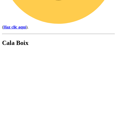
(
Haz clic aquí
).
Cala Boix