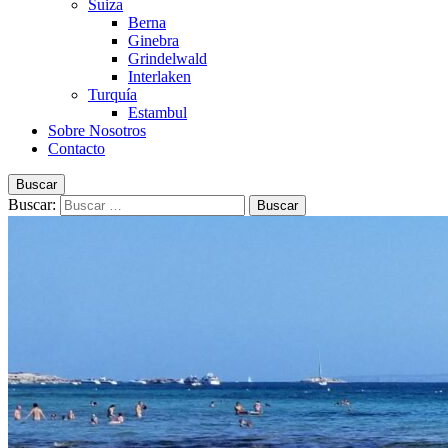
Suiza
Berna
Ginebra
Grindelwald
Interlaken
Turquía
Estambul
Sobre Nosotros
Contacto
Buscar
Buscar: