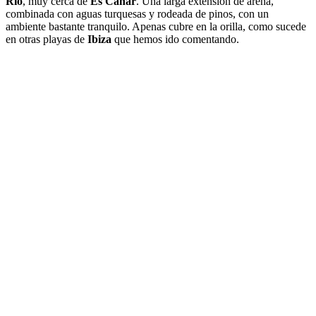
Río
, muy cerca de
Es Canar
. Una larga extensión de arena,
combinada con aguas turquesas y rodeada de pinos, con un
ambiente bastante tranquilo. Apenas cubre en la orilla, como sucede
en otras playas de
Ibiza
que hemos ido comentando.