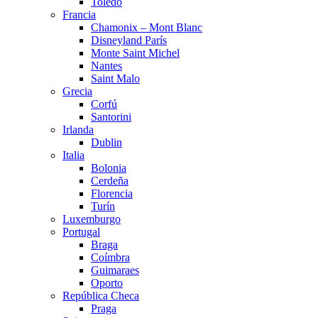
Toledo
Francia
Chamonix – Mont Blanc
Disneyland París
Monte Saint Michel
Nantes
Saint Malo
Grecia
Corfú
Santorini
Irlanda
Dublin
Italia
Bolonia
Cerdeña
Florencia
Turín
Luxemburgo
Portugal
Braga
Coímbra
Guimaraes
Oporto
República Checa
Praga