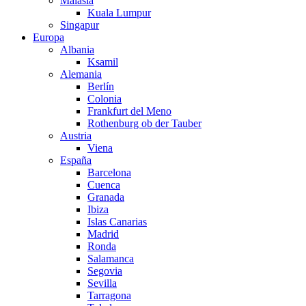
Malasia
Kuala Lumpur
Singapur
Europa
Albania
Ksamil
Alemania
Berlín
Colonia
Frankfurt del Meno
Rothenburg ob der Tauber
Austria
Viena
España
Barcelona
Cuenca
Granada
Ibiza
Islas Canarias
Madrid
Ronda
Salamanca
Segovia
Sevilla
Tarragona