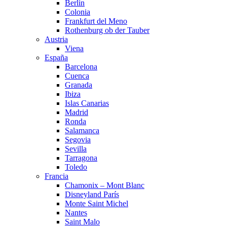
Berlín
Colonia
Frankfurt del Meno
Rothenburg ob der Tauber
Austria
Viena
España
Barcelona
Cuenca
Granada
Ibiza
Islas Canarias
Madrid
Ronda
Salamanca
Segovia
Sevilla
Tarragona
Toledo
Francia
Chamonix – Mont Blanc
Disneyland París
Monte Saint Michel
Nantes
Saint Malo