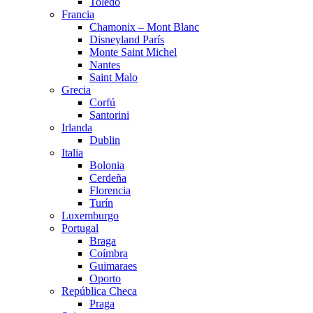
Toledo
Francia
Chamonix – Mont Blanc
Disneyland París
Monte Saint Michel
Nantes
Saint Malo
Grecia
Corfú
Santorini
Irlanda
Dublin
Italia
Bolonia
Cerdeña
Florencia
Turín
Luxemburgo
Portugal
Braga
Coímbra
Guimaraes
Oporto
República Checa
Praga