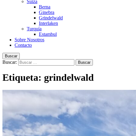
Suiza
Berna
Ginebra
Grindelwald
Interlaken
Turquía
Estambul
Sobre Nosotros
Contacto
Buscar
Buscar:
Etiqueta:
grindelwald