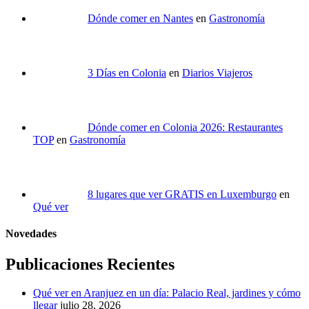
Dónde comer en Nantes
en
Gastronomía
3 Días en Colonia
en
Diarios Viajeros
Dónde comer en Colonia 2026: Restaurantes
TOP
en
Gastronomía
8 lugares que ver GRATIS en Luxemburgo
en
Qué ver
Novedades
Publicaciones Recientes
Qué ver en Aranjuez en un día: Palacio Real, jardines y cómo
llegar
julio 28, 2026