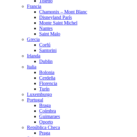
Toledo
Francia
Chamonix – Mont Blanc
Disneyland París
Monte Saint Michel
Nantes
Saint Malo
Grecia
Corfú
Santorini
Irlanda
Dublin
Italia
Bolonia
Cerdeña
Florencia
Turín
Luxemburgo
Portugal
Braga
Coímbra
Guimaraes
Oporto
República Checa
Praga