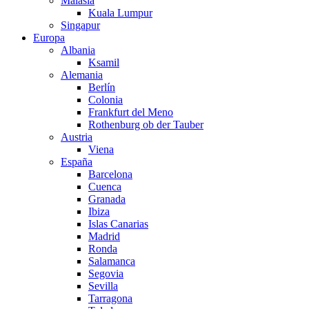
Malasia
Kuala Lumpur
Singapur
Europa
Albania
Ksamil
Alemania
Berlín
Colonia
Frankfurt del Meno
Rothenburg ob der Tauber
Austria
Viena
España
Barcelona
Cuenca
Granada
Ibiza
Islas Canarias
Madrid
Ronda
Salamanca
Segovia
Sevilla
Tarragona