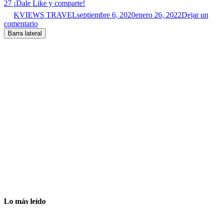
27
¡Dale Like y comparte!
KVIEWS TRAVEL
septiembre 6, 2020
enero 26, 2022
Dejar un
comentario
Barra lateral
Lo más leído