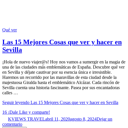
Qué ver
Las 15 Mejores Cosas que ver y hacer en
Sevilla
¡Hola de nuevo viajer@s! Hoy nos vamos a sumergir en la magia de
una de las ciudades más emblemáticas de España. Descubre qué ver
en Sevilla y déjate cautivar por su esencia única e irresistible.
Haremos un recorrido por las maravillas de esta ciudad desde la
majestuosa Giralda hasta el emblemático Alcázar. Cada rincón de
Sevilla cuenta una historia fascinante. Pasea por sus encantadoras
calles …
Seguir leyendo
Las 15 Mejores Cosas que ver y hacer en Sevilla
16
¡Dale Like y comparte!
KVIEWS TRAVEL
abril 11, 2020
agosto 8, 2024
Dejar un
comentario