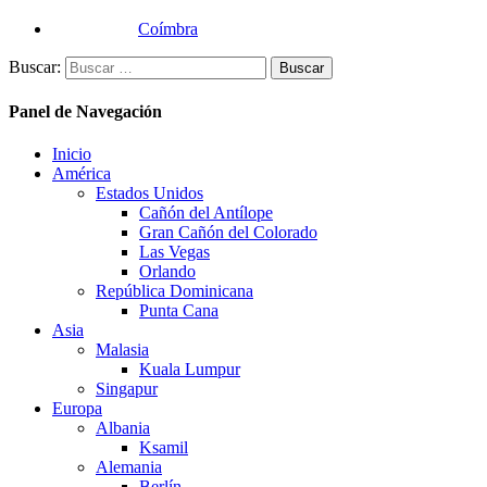
Coímbra
Buscar:
Panel de Navegación
Inicio
América
Estados Unidos
Cañón del Antílope
Gran Cañón del Colorado
Las Vegas
Orlando
República Dominicana
Punta Cana
Asia
Malasia
Kuala Lumpur
Singapur
Europa
Albania
Ksamil
Alemania
Berlín