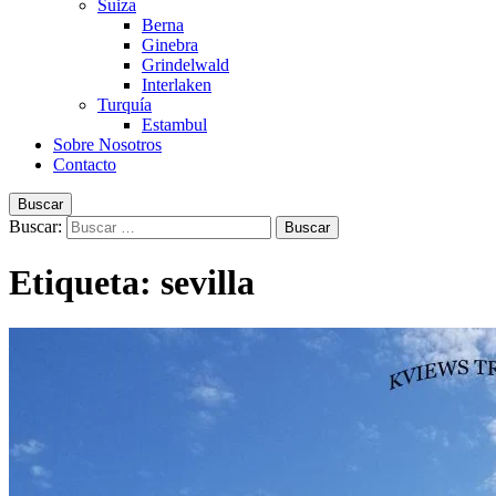
Suiza
Berna
Ginebra
Grindelwald
Interlaken
Turquía
Estambul
Sobre Nosotros
Contacto
Buscar
Buscar:
Etiqueta:
sevilla