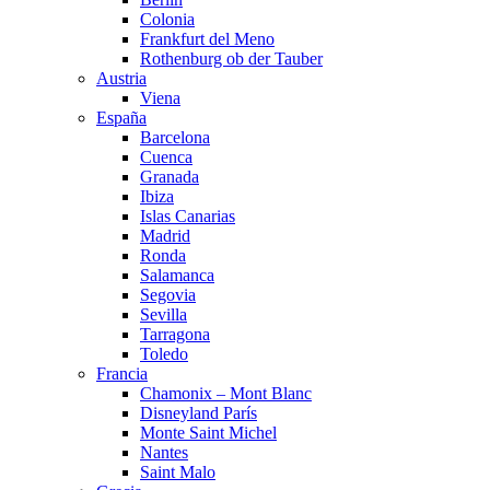
Colonia
Frankfurt del Meno
Rothenburg ob der Tauber
Austria
Viena
España
Barcelona
Cuenca
Granada
Ibiza
Islas Canarias
Madrid
Ronda
Salamanca
Segovia
Sevilla
Tarragona
Toledo
Francia
Chamonix – Mont Blanc
Disneyland París
Monte Saint Michel
Nantes
Saint Malo