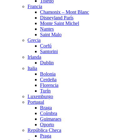
Toledo
Francia
Chamonix – Mont Blanc
Disneyland París
Monte Saint Michel
Nantes
Saint Malo
Grecia
Corfú
Santorini
Irlanda
Dublin
Italia
Bolonia
Cerdeña
Florencia
Turín
Luxemburgo
Portugal
Braga
Coímbra
Guimaraes
Oporto
República Checa
Praga