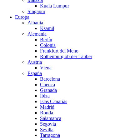
Malasia
Kuala Lumpur
Singapur
Europa
Albania
Ksamil
Alemania
Berlín
Colonia
Frankfurt del Meno
Rothenburg ob der Tauber
Austria
Viena
España
Barcelona
Cuenca
Granada
Ibiza
Islas Canarias
Madrid
Ronda
Salamanca
Segovia
Sevilla
Tarragona