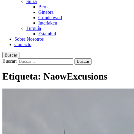
Suiza
Berna
Ginebra
Grindelwald
Interlaken
Turquía
Estambul
Sobre Nosotros
Contacto
Buscar
Buscar:
Etiqueta:
NaowExcusions