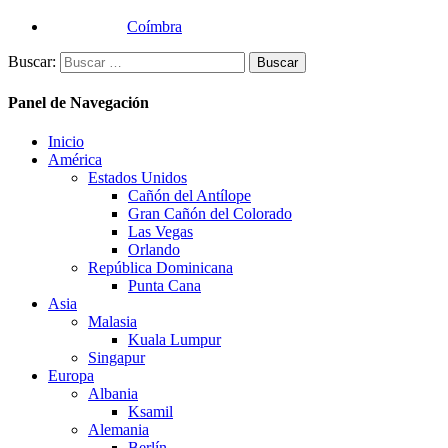
Coímbra
Buscar:
Panel de Navegación
Inicio
América
Estados Unidos
Cañón del Antílope
Gran Cañón del Colorado
Las Vegas
Orlando
República Dominicana
Punta Cana
Asia
Malasia
Kuala Lumpur
Singapur
Europa
Albania
Ksamil
Alemania
Berlín