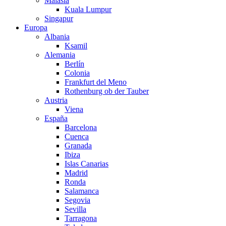
Malasia
Kuala Lumpur
Singapur
Europa
Albania
Ksamil
Alemania
Berlín
Colonia
Frankfurt del Meno
Rothenburg ob der Tauber
Austria
Viena
España
Barcelona
Cuenca
Granada
Ibiza
Islas Canarias
Madrid
Ronda
Salamanca
Segovia
Sevilla
Tarragona