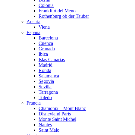
Colonia
Frankfurt del Meno
Rothenburg ob der Tauber
Austria
Viena
España
Barcelona
Cuenca
Granada
Ibiza
Islas Canarias
Madrid
Ronda
Salamanca
Segovia
Sevilla
Tarragona
Toledo
Francia
Chamonix – Mont Blanc
Disneyland París
Monte Saint Michel
Nantes
Saint Malo