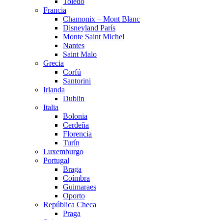
Toledo
Francia
Chamonix – Mont Blanc
Disneyland París
Monte Saint Michel
Nantes
Saint Malo
Grecia
Corfú
Santorini
Irlanda
Dublin
Italia
Bolonia
Cerdeña
Florencia
Turín
Luxemburgo
Portugal
Braga
Coímbra
Guimaraes
Oporto
República Checa
Praga