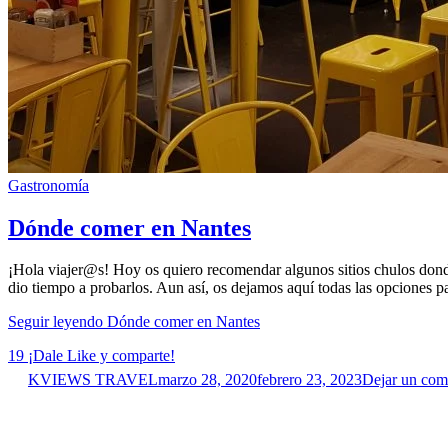
Gastronomía
Dónde comer en Nantes
¡Hola viajer@s! Hoy os quiero recomendar algunos sitios chulos don
dio tiempo a probarlos. Aun así, os dejamos aquí todas las opciones pa
Seguir leyendo
Dónde comer en Nantes
19
¡Dale Like y comparte!
KVIEWS TRAVEL
marzo 28, 2020
febrero 23, 2023
Dejar un com