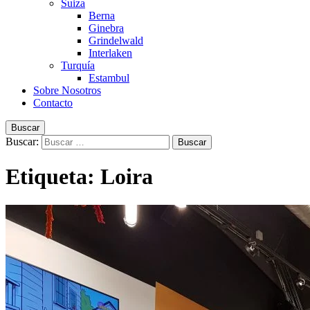
Suiza
Berna
Ginebra
Grindelwald
Interlaken
Turquía
Estambul
Sobre Nosotros
Contacto
Buscar
Buscar:
Etiqueta:
Loira