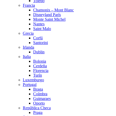
Toledo
Francia
Chamonix – Mont Blanc
Disneyland París
Monte Saint Michel
Nantes
Saint Malo
Grecia
Corfú
Santorini
Irlanda
Dublin
Italia
Bolonia
Cerdeña
Florencia
Turín
Luxemburgo
Portugal
Braga
Coímbra
Guimaraes
Oporto
República Checa
Praga