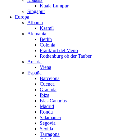
Malasia
Kuala Lumpur
Singapur
Europa
Albania
Ksamil
Alemania
Berlín
Colonia
Frankfurt del Meno
Rothenburg ob der Tauber
Austria
Viena
España
Barcelona
Cuenca
Granada
Ibiza
Islas Canarias
Madrid
Ronda
Salamanca
Segovia
Sevilla
Tarragona