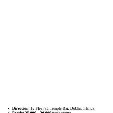
Dirección
: 12 Fleet St, Temple Bar, Dublin, Irlanda.
Precio
:
25,00€ – 30,00€
por persona.