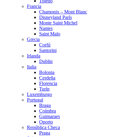
Toledo
Francia
Chamonix – Mont Blanc
Disneyland París
Monte Saint Michel
Nantes
Saint Malo
Grecia
Corfú
Santorini
Irlanda
Dublin
Italia
Bolonia
Cerdeña
Florencia
Turín
Luxemburgo
Portugal
Braga
Coímbra
Guimaraes
Oporto
República Checa
Praga