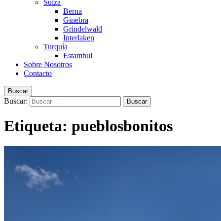
Suiza
Berna
Ginebra
Grindelwald
Interlaken
Turquía
Estambul
Sobre Nosotros
Contacto
Buscar
Buscar:
Etiqueta:
pueblosbonitos