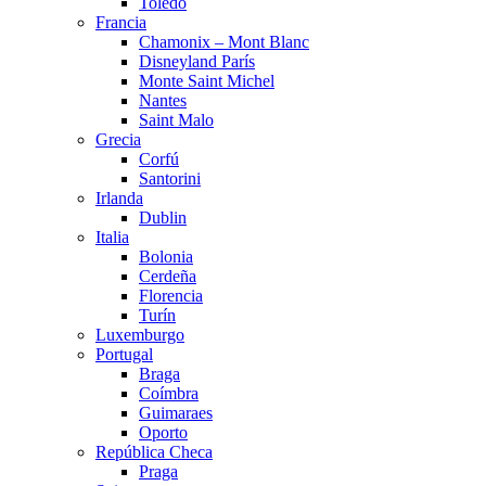
Toledo
Francia
Chamonix – Mont Blanc
Disneyland París
Monte Saint Michel
Nantes
Saint Malo
Grecia
Corfú
Santorini
Irlanda
Dublin
Italia
Bolonia
Cerdeña
Florencia
Turín
Luxemburgo
Portugal
Braga
Coímbra
Guimaraes
Oporto
República Checa
Praga