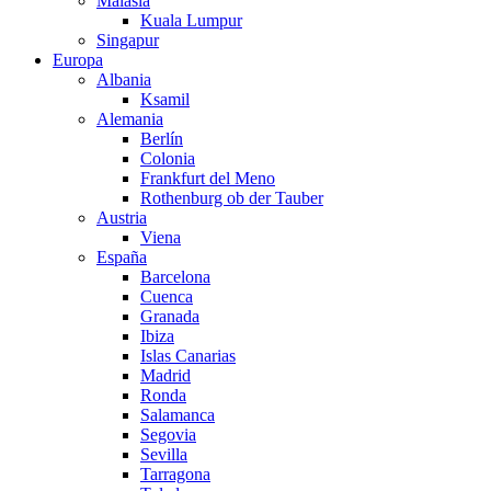
Malasia
Kuala Lumpur
Singapur
Europa
Albania
Ksamil
Alemania
Berlín
Colonia
Frankfurt del Meno
Rothenburg ob der Tauber
Austria
Viena
España
Barcelona
Cuenca
Granada
Ibiza
Islas Canarias
Madrid
Ronda
Salamanca
Segovia
Sevilla
Tarragona