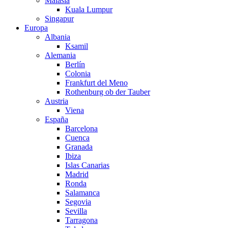
Malasia
Kuala Lumpur
Singapur
Europa
Albania
Ksamil
Alemania
Berlín
Colonia
Frankfurt del Meno
Rothenburg ob der Tauber
Austria
Viena
España
Barcelona
Cuenca
Granada
Ibiza
Islas Canarias
Madrid
Ronda
Salamanca
Segovia
Sevilla
Tarragona