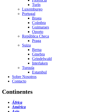
Florencia
Turín
Luxemburgo
Portugal
Braga
Coímbra
Guimaraes
Oporto
República Checa
Praga
Suiza
Berna
Ginebra
Grindelwald
Interlaken
Turquía
Estambul
Sobre Nosotros
Contacto
Continentes
África
América
Asia