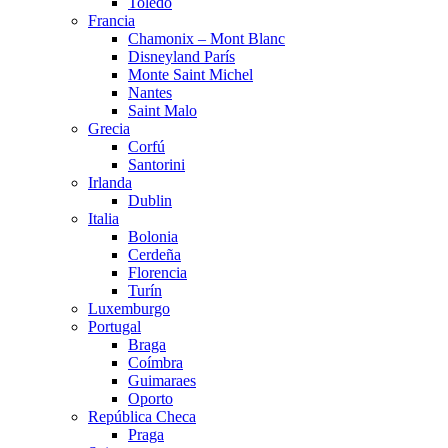
Toledo
Francia
Chamonix – Mont Blanc
Disneyland París
Monte Saint Michel
Nantes
Saint Malo
Grecia
Corfú
Santorini
Irlanda
Dublin
Italia
Bolonia
Cerdeña
Florencia
Turín
Luxemburgo
Portugal
Braga
Coímbra
Guimaraes
Oporto
República Checa
Praga