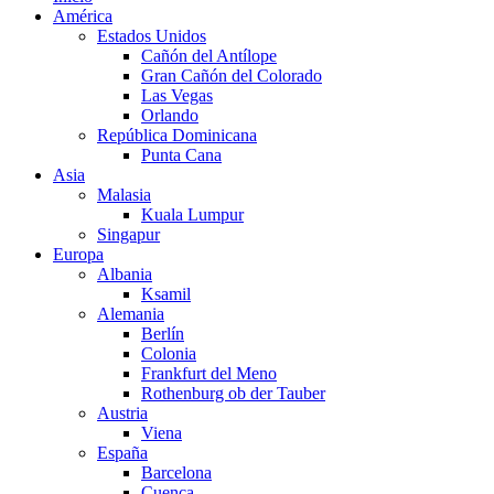
América
Estados Unidos
Cañón del Antílope
Gran Cañón del Colorado
Las Vegas
Orlando
República Dominicana
Punta Cana
Asia
Malasia
Kuala Lumpur
Singapur
Europa
Albania
Ksamil
Alemania
Berlín
Colonia
Frankfurt del Meno
Rothenburg ob der Tauber
Austria
Viena
España
Barcelona
Cuenca