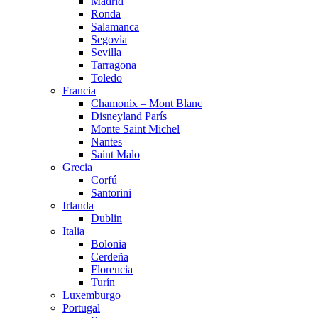
Madrid
Ronda
Salamanca
Segovia
Sevilla
Tarragona
Toledo
Francia
Chamonix – Mont Blanc
Disneyland París
Monte Saint Michel
Nantes
Saint Malo
Grecia
Corfú
Santorini
Irlanda
Dublin
Italia
Bolonia
Cerdeña
Florencia
Turín
Luxemburgo
Portugal