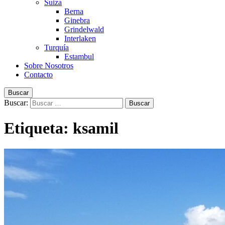
Suiza
Berna
Ginebra
Grindelwald
Interlaken
Turquía
Estambul
Sobre Nosotros
Contacto
Buscar
Buscar:
Etiqueta:
ksamil