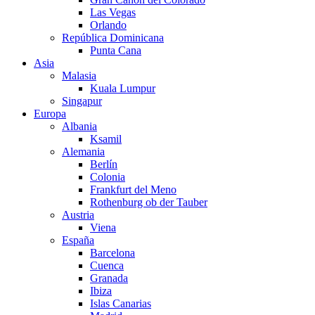
Las Vegas
Orlando
República Dominicana
Punta Cana
Asia
Malasia
Kuala Lumpur
Singapur
Europa
Albania
Ksamil
Alemania
Berlín
Colonia
Frankfurt del Meno
Rothenburg ob der Tauber
Austria
Viena
España
Barcelona
Cuenca
Granada
Ibiza
Islas Canarias