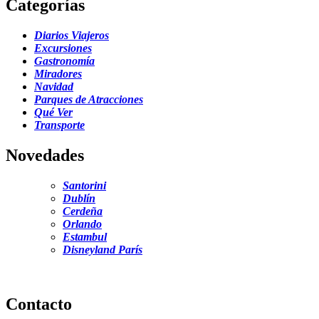
Categorías
Diarios Viajeros
Excursiones
Gastronomía
Miradores
Navidad
Parques de Atracciones
Qué Ver
Transporte
Novedades
Santorini
Dublín
Cerdeña
Orlando
Estambul
Disneyland París
Contacto