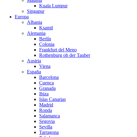
Malasia
Kuala Lumpur
Singapur
Europa
Albania
Ksamil
Alemania
Berlín
Colonia
Frankfurt del Meno
Rothenburg ob der Tauber
Austria
Viena
España
Barcelona
Cuenca
Granada
Ibiza
Islas Canarias
Madrid
Ronda
Salamanca
Segovia
Sevilla
Tarragona