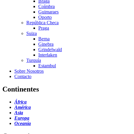
Braga
Coímbra
Guimaraes
Oporto
República Checa
Praga
Suiza
Berna
Ginebra
Grindelwald
Interlaken
Turquía
Estambul
Sobre Nosotros
Contacto
Continentes
África
América
Asia
Europa
Oceanía