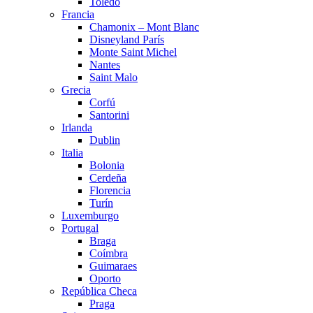
Toledo
Francia
Chamonix – Mont Blanc
Disneyland París
Monte Saint Michel
Nantes
Saint Malo
Grecia
Corfú
Santorini
Irlanda
Dublin
Italia
Bolonia
Cerdeña
Florencia
Turín
Luxemburgo
Portugal
Braga
Coímbra
Guimaraes
Oporto
República Checa
Praga