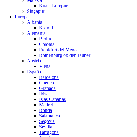
Malasia
Kuala Lumpur
Singapur
Europa
Albania
Ksamil
Alemania
Berlín
Colonia
Frankfurt del Meno
Rothenburg ob der Tauber
Austria
Viena
España
Barcelona
Cuenca
Granada
Ibiza
Islas Canarias
Madrid
Ronda
Salamanca
Segovia
Sevilla
Tarragona