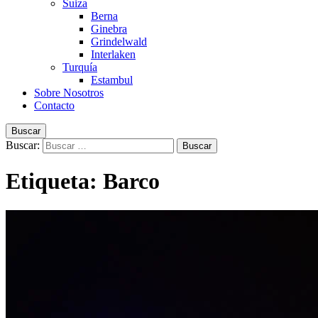
Suiza
Berna
Ginebra
Grindelwald
Interlaken
Turquía
Estambul
Sobre Nosotros
Contacto
Buscar
Buscar:
Etiqueta:
Barco