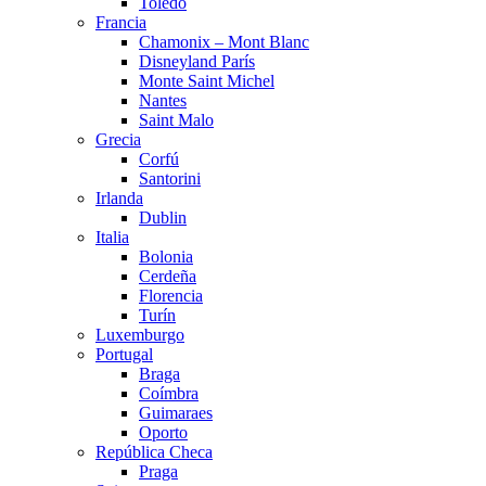
Toledo
Francia
Chamonix – Mont Blanc
Disneyland París
Monte Saint Michel
Nantes
Saint Malo
Grecia
Corfú
Santorini
Irlanda
Dublin
Italia
Bolonia
Cerdeña
Florencia
Turín
Luxemburgo
Portugal
Braga
Coímbra
Guimaraes
Oporto
República Checa
Praga