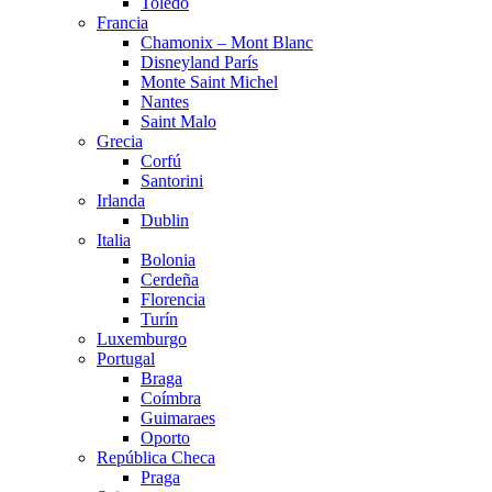
Toledo
Francia
Chamonix – Mont Blanc
Disneyland París
Monte Saint Michel
Nantes
Saint Malo
Grecia
Corfú
Santorini
Irlanda
Dublin
Italia
Bolonia
Cerdeña
Florencia
Turín
Luxemburgo
Portugal
Braga
Coímbra
Guimaraes
Oporto
República Checa
Praga