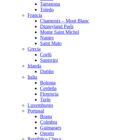
Tarragona
Toledo
Francia
Chamonix – Mont Blanc
Disneyland París
Monte Saint Michel
Nantes
Saint Malo
Grecia
Corfú
Santorini
Irlanda
Dublin
Italia
Bolonia
Cerdeña
Florencia
Turín
Luxemburgo
Portugal
Braga
Coímbra
Guimaraes
Oporto
República Checa