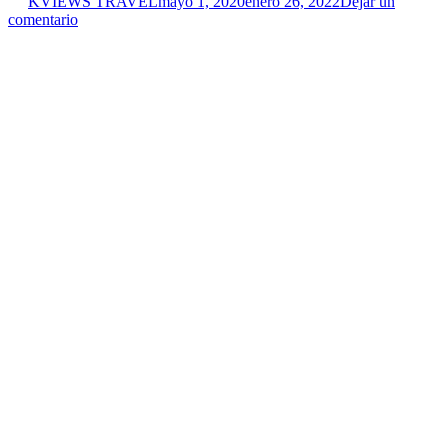
KVIEWS TRAVEL
mayo 1, 2020
enero 26, 2022
Dejar un
comentario