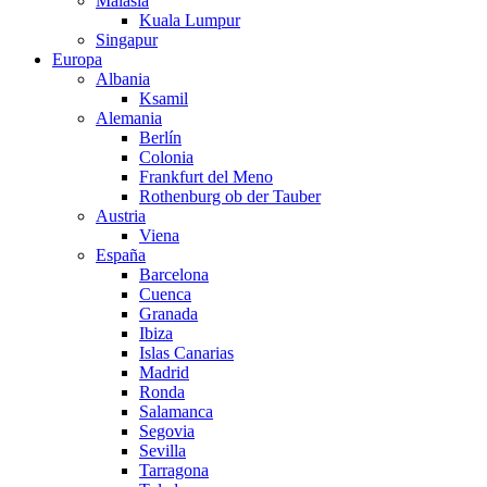
Malasia
Kuala Lumpur
Singapur
Europa
Albania
Ksamil
Alemania
Berlín
Colonia
Frankfurt del Meno
Rothenburg ob der Tauber
Austria
Viena
España
Barcelona
Cuenca
Granada
Ibiza
Islas Canarias
Madrid
Ronda
Salamanca
Segovia
Sevilla
Tarragona